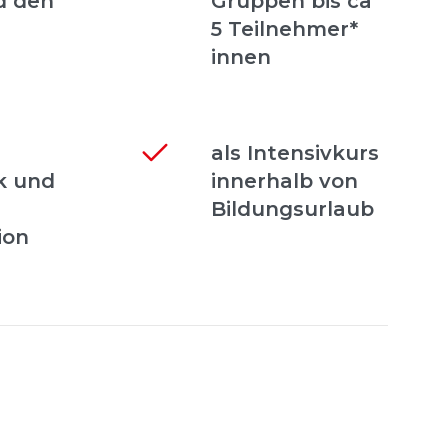
d den
Gruppen bis ca
5 Teilnehmer*
innen
als Intensivkurs
k und
innerhalb von
Bildungsurlaub
ion